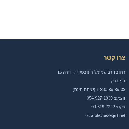
צרו קשר
רחוב הרב שמואל רוזובסקי 7, דירה 16
בני ברק
1-800-39-39-38 (שיחת חינם)
ווצאפ: 054-927-1939
פקס: 03-619-7222
otzarot@bezeqint.net