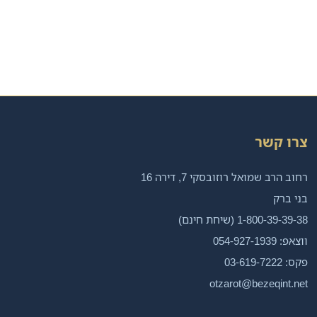
צרו קשר
רחוב הרב שמואל רוזובסקי 7, דירה 16
בני ברק
1-800-39-39-38 (שיחת חינם)
ווצאפ: 054-927-1939
פקס: 03-619-7222
otzarot@bezeqint.net