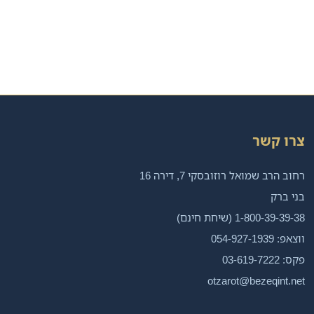
צרו קשר
רחוב הרב שמואל רוזובסקי 7, דירה 16
בני ברק
1-800-39-39-38 (שיחת חינם)
ווצאפ: 054-927-1939
פקס: 03-619-7222
otzarot@bezeqint.net