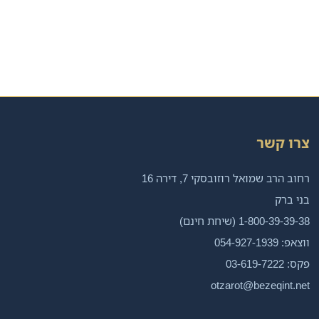
צרו קשר
רחוב הרב שמואל רוזובסקי 7, דירה 16
בני ברק
1-800-39-39-38 (שיחת חינם)
ווצאפ: 054-927-1939
פקס: 03-619-7222
otzarot@bezeqint.net