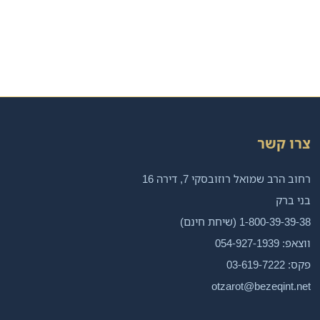
צרו קשר
רחוב הרב שמואל רוזובסקי 7, דירה 16
בני ברק
1-800-39-39-38 (שיחת חינם)
ווצאפ: 054-927-1939
פקס: 03-619-7222
otzarot@bezeqint.net