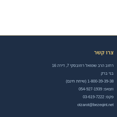
צרו קשר
רחוב הרב שמואל רוזובסקי 7, דירה 16
בני ברק
1-800-39-39-38 (שיחת חינם)
ווצאפ: 054-927-1939
פקס: 03-619-7222
otzarot@bezeqint.net