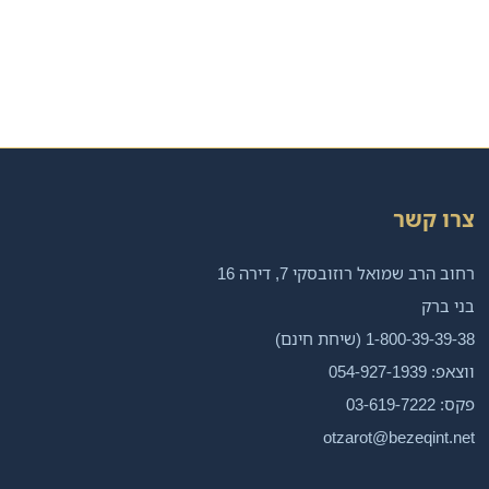
צרו קשר
רחוב הרב שמואל רוזובסקי 7, דירה 16
בני ברק
1-800-39-39-38 (שיחת חינם)
ווצאפ: 054-927-1939
פקס: 03-619-7222
otzarot@bezeqint.net