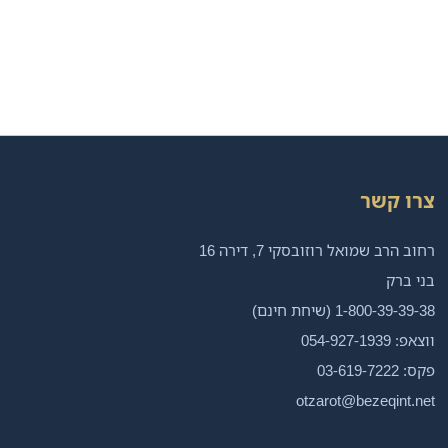
צרו קשר
רחוב הרב שמואל רוזובסקי 7, דירה 16
בני ברק
1-800-39-39-38 (שיחת חינם)
ווצאפ: 054-927-1939
פקס: 03-619-7222
otzarot@bezeqint.net