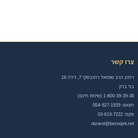
צרו קשר
רחוב הרב שמואל רוזובסקי 7, דירה 16
בני ברק
1-800-39-39-38 (שיחת חינם)
ווצאפ: 054-927-1939
פקס: 03-619-7222
otzarot@bezeqint.net