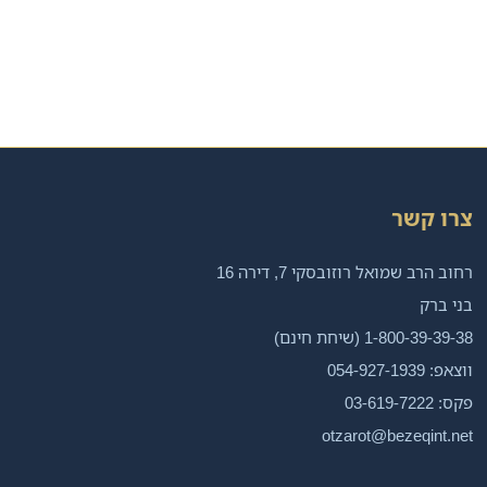
צרו קשר
רחוב הרב שמואל רוזובסקי 7, דירה 16
בני ברק
1-800-39-39-38 (שיחת חינם)
ווצאפ: 054-927-1939
פקס: 03-619-7222
otzarot@bezeqint.net