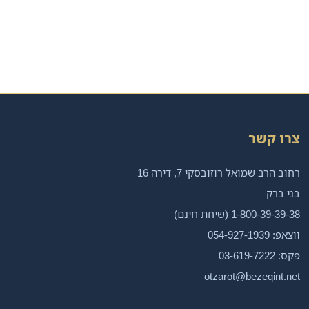
צרו קשר
רחוב הרב שמואל רוזובסקי 7, דירה 16
בני ברק
1-800-39-39-38 (שיחת חינם)
ווצאפ: 054-927-1939
פקס: 03-619-7222
otzarot@bezeqint.net