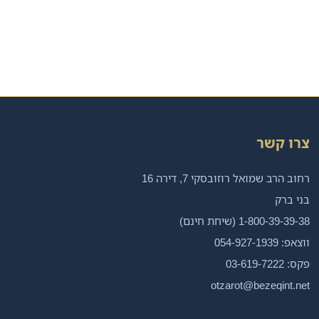
צרו קשר
רחוב הרב שמואל רוזובסקי 7, דירה 16
בני ברק
1-800-39-39-38 (שיחת חינם)
ווצאפ: 054-927-1939
פקס: 03-619-7222
otzarot@bezeqint.net