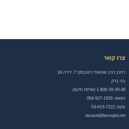
צרו קשר
רחוב הרב שמואל רוזובסקי 7, דירה 16
בני ברק
1-800-39-39-38 (שיחת חינם)
ווצאפ: 054-927-1939
פקס: 03-619-7222
otzarot@bezeqint.net