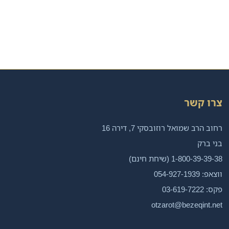
צרו קשר
רחוב הרב שמואל רוזובסקי 7, דירה 16
בני ברק
1-800-39-39-38 (שיחת חינם)
ווצאפ: 054-927-1939
פקס: 03-619-7222
otzarot@bezeqint.net