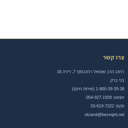
צרו קשר
רחוב הרב שמואל רוזובסקי 7, דירה 16
בני ברק
1-800-39-39-38 (שיחת חינם)
ווצאפ: 054-927-1939
פקס: 03-619-7222
otzarot@bezeqint.net