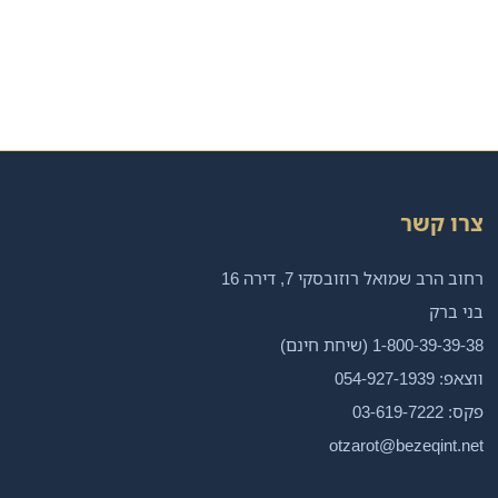
צרו קשר
רחוב הרב שמואל רוזובסקי 7, דירה 16
בני ברק
1-800-39-39-38 (שיחת חינם)
ווצאפ: 054-927-1939
פקס: 03-619-7222
otzarot@bezeqint.net