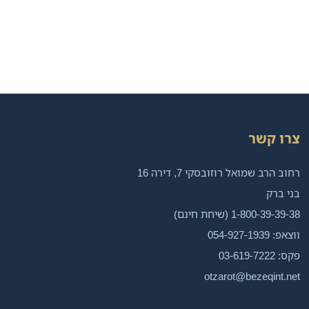
צרו קשר
רחוב הרב שמואל רוזובסקי 7, דירה 16
בני ברק
1-800-39-39-38 (שיחת חינם)
ווצאפ: 054-927-1939
פקס: 03-619-7222
otzarot@bezeqint.net