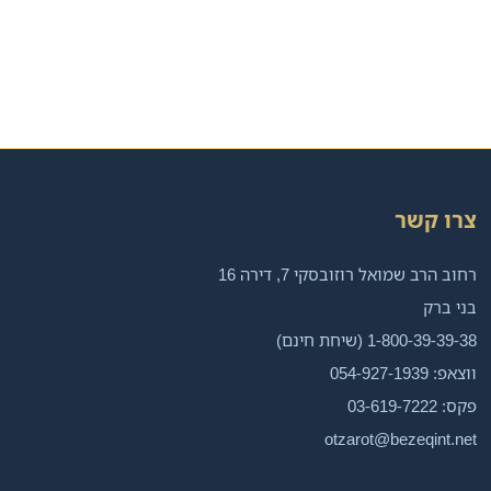
צרו קשר
רחוב הרב שמואל רוזובסקי 7, דירה 16
בני ברק
1-800-39-39-38 (שיחת חינם)
ווצאפ: 054-927-1939
פקס: 03-619-7222
otzarot@bezeqint.net