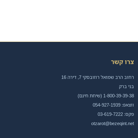
צרו קשר
רחוב הרב שמואל רוזובסקי 7, דירה 16
בני ברק
1-800-39-39-38 (שיחת חינם)
ווצאפ: 054-927-1939
פקס: 03-619-7222
otzarot@bezeqint.net