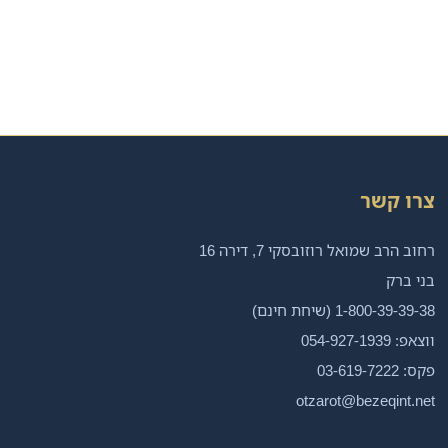
צרו קשר
רחוב הרב שמואל רוזובסקי 7, דירה 16
בני ברק
1-800-39-39-38 (שיחת חינם)
ווצאפ: 054-927-1939
פקס: 03-619-7222
otzarot@bezeqint.net